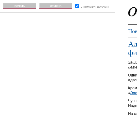
печать
отмена
с комментариями
Нов
Ад
фи
Защи
деву
Одни
адво
Кром
«
Эхо
Чулп
Наде
На с