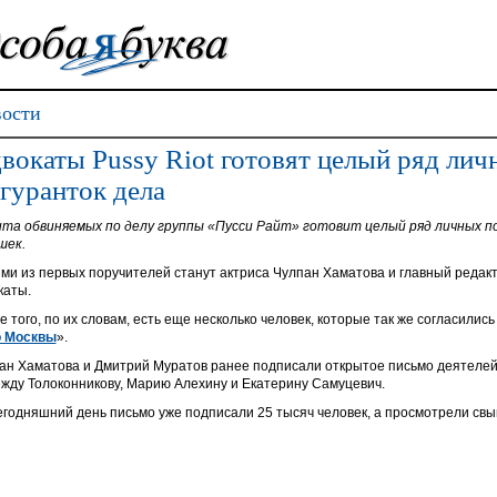
ости
вокаты Pussy Riot готовят целый ряд лич
гуранток дела
та обвиняемых по делу группы «Пусси Райт» готовит целый ряд личных 
шек.
ми из первых поручителей станут актриса Чулпан Хаматова и главный редак
каты.
е того, по их словам, есть еще несколько человек, которые так же согласили
 Москвы
».
ан Хаматова и Дмитрий Муратов ранее подписали открытое письмо деятелей
жду Толоконникову, Марию Алехину и Екатерину Самуцевич.
егодняшний день письмо уже подписали 25 тысяч человек, а просмотрели свы