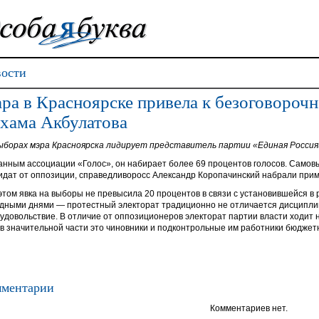
ости
ра в Красноярске привела к безоговороч
хама Акбулатова
ыборах мэра Красноярска лидирует представитель партии «Единая Россия
анным ассоциации «Голос», он набирает более 69 процентов голосов. Само
идат от оппозиции, справедливоросс Александр Коропачинский набрали прим
этом явка на выборы не превысила 20 процентов в связи с установившейся в 
дными днями — протестный электорат традиционно не отличается дисциплин
 удовольствие. В отличие от оппозиционеров электорат партии власти ходит
 в значительной части это чиновники и подконтрольные им работники бюдже
ментарии
Комментариев нет.