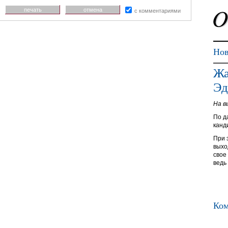
печать
отмена
с комментариями
Нов
Жа
Эд
На в
По д
канд
При 
выхо
свое
ведь
Ком