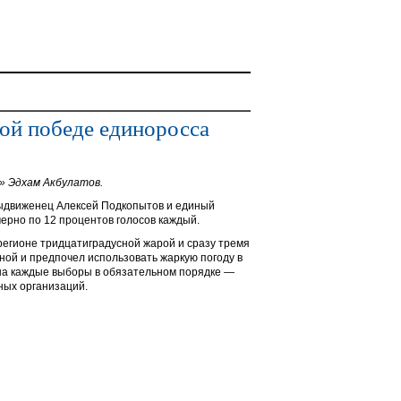
ной победе единоросса
» Эдхам Акбулатов.
выдвиженец Алексей Подкопытов и единый
ерно по 12 процентов голосов каждый.
регионе тридцатиградусной жарой и сразу тремя
ой и предпочел использовать жаркую погоду в
 на каждые выборы в обязательном порядке —
тных организаций.