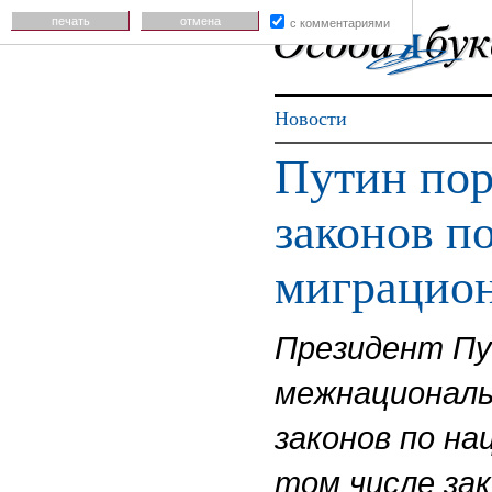
печать
отмена
с комментариями
Новости
Путин пор
законов п
миграцион
Президент Пу
межнациональ
законов по на
том числе за