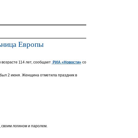
льница Европы
 возрасте 114 лет, сообщает
РИА «Новости»
со
н был 2 июня. Женщина отметила праздник в
 своим логином и паролем.