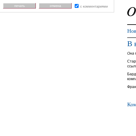
печать
отмена
с комментариями
Нов
В 
Она 
Стар
ссыл
Бард
комп
Фран
Ком