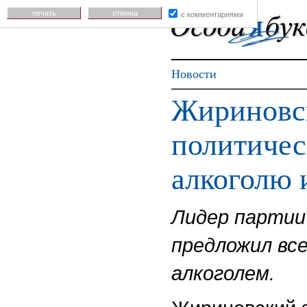
печать
отмена
с комментариями
Новости
Жириновс
политичес
алкоголю 
Лидер партии
предложил вс
алкоголем.