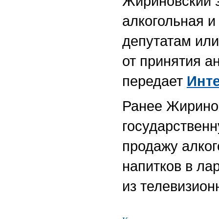
Жириновский з
алкогольная и
депутатам или
от принятия а
передает
Инт
Ранее Жирино
государственн
продажу
алког
напитков в ла
из телевизион