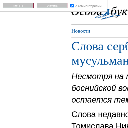
печать
отмена
с комментариями
Новости
Слова сер
мусульма
Несмотря на 
боснийской во
остается тем
Слова недавно
Томислава Ник