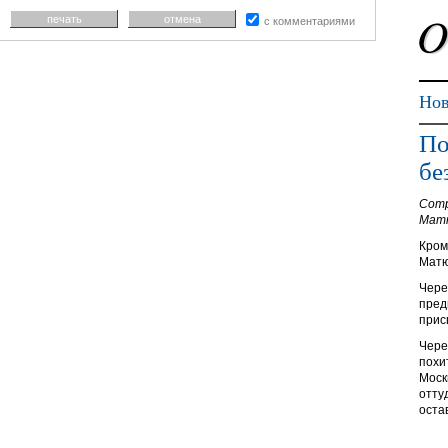
печать
отмена
с комментариями
Нов
По
бе
Сотр
Матю
Кром
Матю
Чере
пред
прис
Чере
похи
Моск
отту
оста