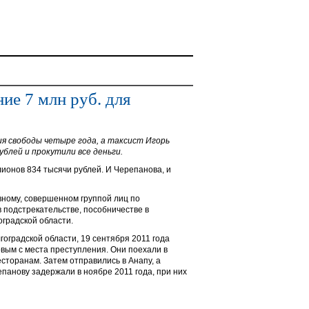
ие 7 млн руб. для
я свободы четыре года, а таксист Игорь
блей и прокутили все деньги.
ионов 834 тысячи рублей. И Черепанова, и
вному, совершенном группой лиц по
 подстрекательстве, пособничестве в
оградской области.
оградской области, 19 сентября 2011 года
овым с места преступления. Они поехали в
есторанам. Затем отправились в Анапу, а
епанову задержали в ноябре 2011 года, при них