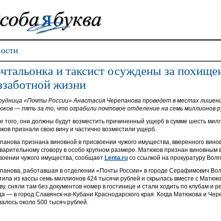
ости
чтальонка и таксист осуждены за похищен
ззаботной жизни
удница «Почты России» Анастасия Черепанова проведет в местах лишени
ков — пять за то, что ограбили почтовое отделение на семь миллионов ру
е того, они должны будут возместить причиненный ущерб в сумме шесть милл
ков признали свою вину и частично возместили ущерб.
панова признана виновной в присвоении чужого имущества, вверенного вино
варительному сговору в особо крупном размере. Матюков признан виновным в
воении чужого имущества, сообщает
Lenta.ru
со ссылкой на прокуратуру Волг
панова, работавшая в отделении «Почты России» в городе Серафимович Волг
тила из кассы семь миллионов 424 тысячи рублей и скрылась вместе с Матюк
ву, сняли там без документов номер в гостинице и стали ходить по клубам и р
да — в город Славянск-на-Кубани Краснодарского края. Когда Матюкова и Чер
валось около 500 тысяч рублей.