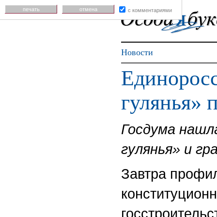
печать
отмена
с комментариями
Новости
Единоросс
гулянья» 
Госдума нашл
гулянья» и г
Завтра профил
конституционн
госстроительс