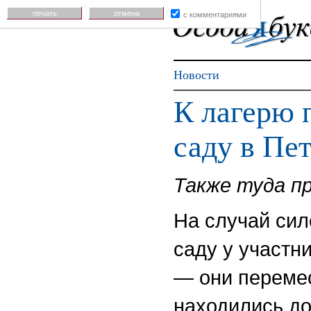
печать
отмена
с комментариями
Новости
К лагерю 
саду в П
Также туда пр
На случай сил
саду у участн
— они перемес
находились до