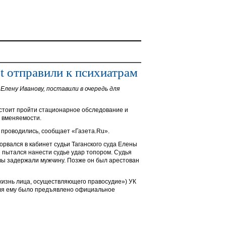
t отправили к психиатрам
Елену Иванову, поставили в очередь для
стоит пройти стационарное обследование и
 вменяемости.
 проводились, сообщает «Газета.Ru».
орвался в кабинет судьи Таганского суда Елены
н пытался нанести судье удар топором. Судья
ы задержали мужчину. Позже он был арестован
жизнь лица, осуществляющего правосудие») УК
еля ему было предъявлено официальное