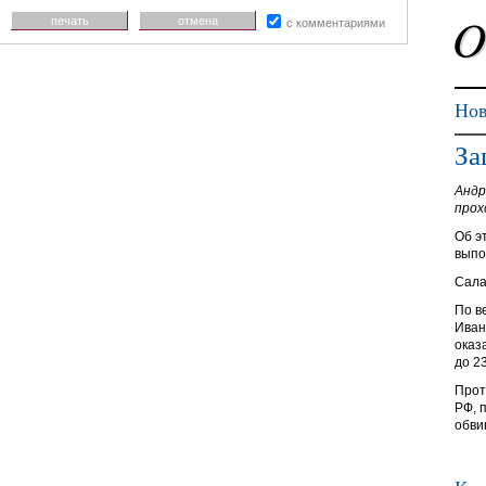
печать
отмена
с комментариями
Нов
За
Андр
прох
Об э
выпо
Сала
По в
Иван
оказ
до 2
Прот
РФ, 
обви