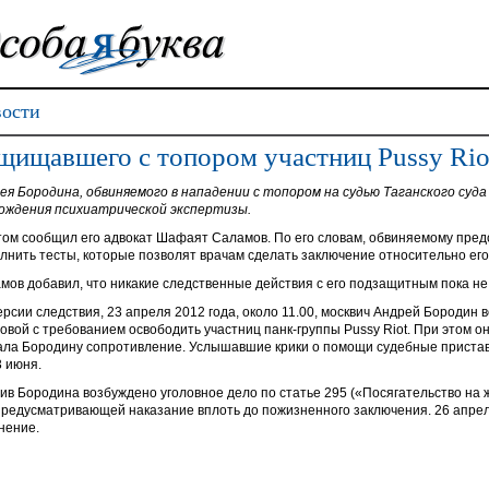
ости
щищавшего с топором участниц Pussy Rio
ея Бородина, обвиняемого в нападении с топором на судью Таганского суда 
ождения психиатрической экспертизы.
том сообщил его адвокат Шафаят Саламов. По его словам, обвиняемому пред
лнить тесты, которые позволят врачам сделать заключение относительно его
мов добавил, что никакие следственные действия с его подзащитным пока не
ерсии следствия, 23 апреля 2012 года, около 11.00, москвич Андрей Бородин в
овой с требованием освободить участниц панк-группы Pussy Riot. При этом о
ала Бородину сопротивление. Услышавшие крики о помощи судебные пристав
3 июня.
ив Бородина возбуждено уголовное дело по статье 295 («Посягательство на 
предусматривающей наказание вплоть до пожизненного заключения. 26 апр
нение.