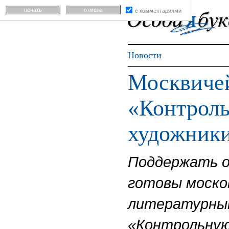
печать
отмена
с комментариями
Новости
Москвичей
«Контроль
художник
Поддержать о
готовы москов
литературным
«Контрольную