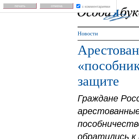
печать
отмена
с комментариями
Новости
Арестован
«пособник
защите
Граждане Росс
арестованные 
пособничеств
обратились к