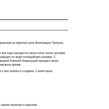
збранием на третий срок Владимира Путина,
и все еще находятся около пяти тысяч человек.
ывущих по воде полицейских шлемах. С
лицией Алексей Навальный призвал своих
озможное время.
у них ушибы и ссадины, у некоторых
 своим логином и паролем.