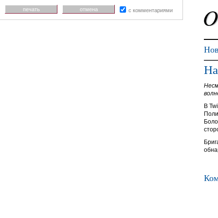
печать
отмена
с комментариями
Нов
На
Несм
волн
В Tw
Поли
Боло
стор
Бриг
обна
Ком