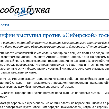
ости
нфин выступил против «Сибирской» гос
 о создании подобной структуры была предложена премьер-министру Вла
у и была немедленно едко прокомментирована блогерами: «Путин собралс
дня газета «Московский комсомолец» сообщила о том, что планы по создани
стерством финансов — министр Антон Силуанов направил письмо первому ви
ерг резкой критике идею создания госкорпорации по развитию Восточной Сиб
ую очередь насторожило, что новая структура не будет подчиняться ни одному
дарственные услуги федерального уровня. В частности, речь идет о выдаче л
говых и таможенных льгот.
огичные меры по выводу территории из сферы действия российского законо
шении Сколково — так называемого инновационного поселения на западной о
дарственную думу был проведен специальный закон.
и Сколково, корпорация Путина получит неслыханные налоговые льготы — мно
муму.
этом федеральные и региональные органы власти не вправе вмешиваться в р
ет проверять ее в установленном порядке. Таким образом, «страна в стране»