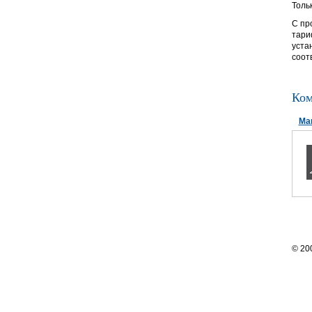
Толь
С пр
тари
уста
соот
Ком
Ма
© 20