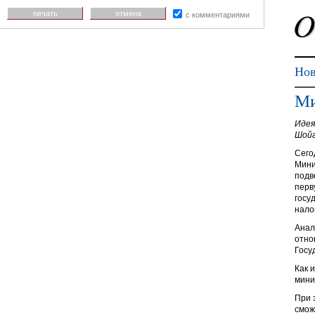
печать
отмена
с комментариями
Нов
Ми
Идея
Шойг
Сего
Мини
подв
перв
госу
нало
Анал
отно
Госу
Как 
мини
При 
смож