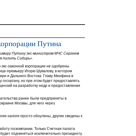
корпорации Путина
димиру Путину экс-министром МЧС Сергеем
я пилить Сибирь».
ю экс-законной корпорации не одобрены
це-премьеру Игорю Шувалову, в котором
ири и Дальнего Востока. Главу Минфина в
 госоргану, но при этом будет предоставлять
ицензий на разработку недр и предоставлении
дательства ранее были предприняты в
краине Москвы, для чего через
гие налоги просто обнулены, другие сведены к
аботу госкомпании. Только Счетная палата
 будет подчиняться исключительно президенту.