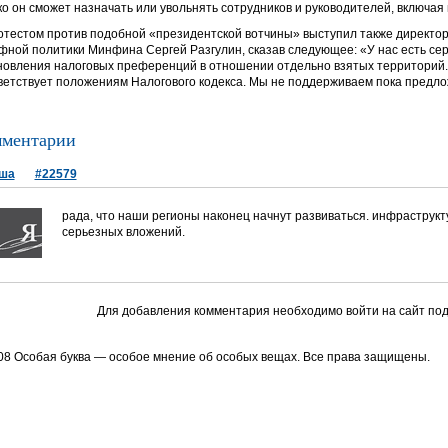
ко он сможет назначать или увольнять сотрудников и руководителей, включая
отестом против подобной «президентской вотчины» выступил также директо
фной политики Минфина Сергей Разгулин, сказав следующее: «У нас есть се
новления налоговых преференций в отношении отдельно взятых территорий. 
ветствует положениям Налогового кодекса. Мы не поддерживаем пока предло
ментарии
ша
#22579
рада, что наши регионы наконец начнут развиваться. инфраструкту
серьезных вложений.
Для добавления комментария необходимо войти на сайт под
08 Особая буква — особое мнение об особых вещах. Все права защищены.