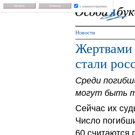
печать
отмена
с комментариями
Новости
Жертвами 
стали рос
Среди погибш
могут быть т
Сейчас их суд
Число погибши
60 считаются 