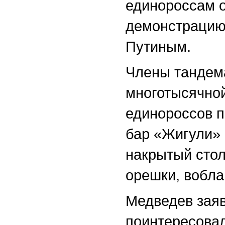
единороссам о
демонстрацию,
Путиным.
Члены тандем
многотысячно
единороссов п
бар «Жигули» 
накрытый стол
орешки, вобла
Медведев заяв
поинтересовал