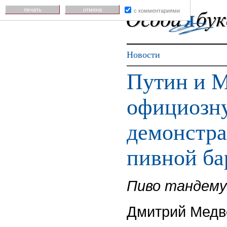
печать
отмена
с комментариями
Новости
Путин и М
официозн
демонстра
пивной ба
Пиво тандему
Дмитрий Медв