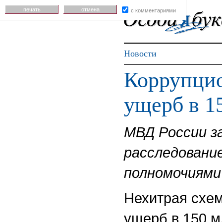
печать
отмена
с комментариями
Новости
Коррупцио
ущерб в 1
МВД России з
расследование
полномочиями
Нехитрая схем
ущерб в 150 м