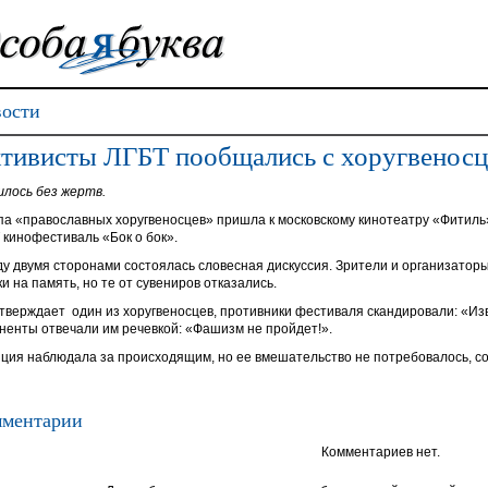
ости
тивисты ЛГБТ пообщались с хоругвеносц
лось без жертв.
па «православных хоругвеносцев» пришла к московскому кинотеатру «Фитиль»
 кинофестиваль «Бок о бок».
у двумя сторонами состоялась словесная дискуссия. Зрители и организатор
и на память, но те от сувениров отказались.
утверждает один из хоругвеносцев, противники фестиваля скандировали: «Изв
ненты отвечали им речевкой: «Фашизм не пройдет!».
ция наблюдала за происходящим, но ее вмешательство не потребовалось, 
ментарии
Комментариев нет.