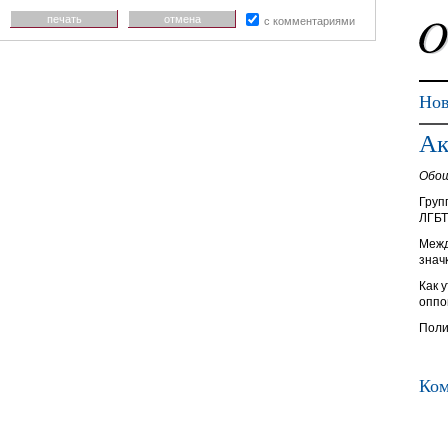
печать
отмена
с комментариями
Нов
Ак
Обош
Груп
ЛГБТ
Межд
значк
Как 
оппо
Поли
Ком