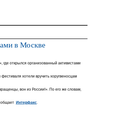
ами в Москве
, где открылся организованный активистами
ы фестиваля хотели вручить хоругвеносцам
ращенцы, вон из России!». По его же словам,
сообщает
Интерфакс
.