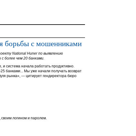
ля борьбы с мошенниками
оекту National Huner по выявлению
с более чем 20 банками.
, и система начала работать продуктивно.
25 банками... Мы уже начали получать возврат
н для рынка», — цитирует гендиректора бюро
 своим логином и паролем.