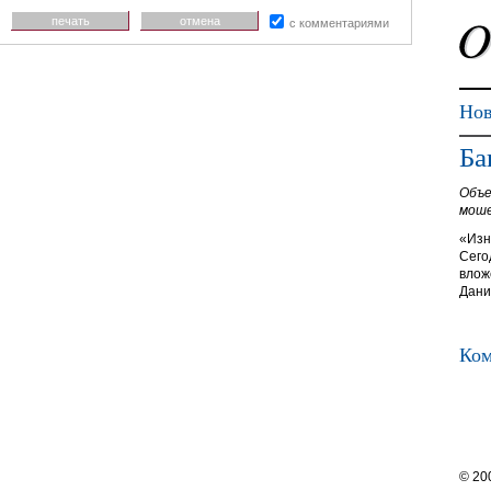
печать
отмена
с комментариями
Нов
Ба
Объе
моше
«Изн
Сего
влож
Дани
Ком
© 20