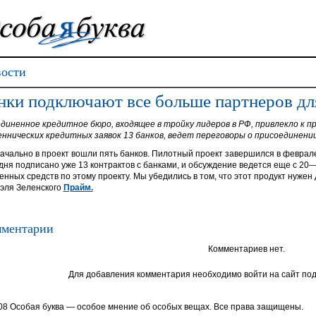
ости
нки подключают все больше партнеров д
диненное кредитное бюро, входящее в тройку лидеров в РФ, привлекло к пр
ннических кредитных заявок 13 банков, ведет переговоры о присоединении 
ачально в проект вошли пять банков. Пилотный проект завершился в феврале
дня подписано уже 13 контрактов с банками, и обсуждение ведется еще с 20—
енных средств по этому проекту. Мы убедились в том, что этот продукт нуже
эля Зеленского
Прайм.
ментарии
Комментариев нет.
Для добавления комментария необходимо войти на сайт под
08 Особая буква — особое мнение об особых вещах. Все права защищены.