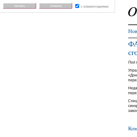
печать
отмена
с комментариями
Нов
ФА
сг
Под 
Упра
«Дон
пере
Неда
пере
Спец
синх
зако
Ком