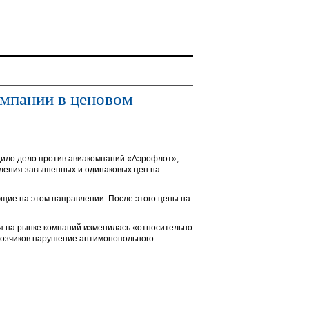
омпании в ценовом
дило дело против авиакомпаний «Аэрофлот»,
овления завышенных и одинаковых цен на
щие на этом направлении. После этого цены на
я на рынке компаний изменилась «относительно
евозчиков нарушение антимонопольного
.