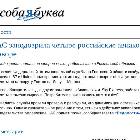
ости
С заподозрила четыре российские авиак
оворе
подозрение попали авиаперевозчики, работающие в Ростовской области.
вление Федеральной антимонопольной службы по Ростовской области возбу
авиа», S7 и Utair по подозрению в антиконкурентном сговоре с целью устан
леты по маршруту Ростов-на-Дону — Москва.
вно обанкротились две другие компании, «Авианова» и Sky Express, работаю
леты серьезно выросли. Потребители пожаловались на это в ФАС.
иалисты службы провели проверку и рассудили, что динамика цен оставшихс
ронно». Однако окончательное решение о том, есть ли в действиях авиапер
нодательства, управление ФАС примет позже, сообщает газета
«
Ведомости
»
ментарии