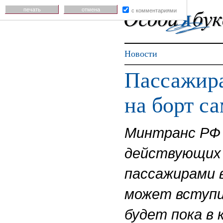
печать
отмена
с комментариями
Новости
Пассажира
на борт с
Минтранс РФ 
действующих 
пассажирами 
может вступи
будет пока в 