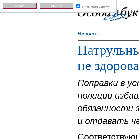
печать
отмена
с комментариями
Новости
Патрульн
не здоров
Поправки в у
полиции изба
обязанности 
и отдавать ч
Соответствующ