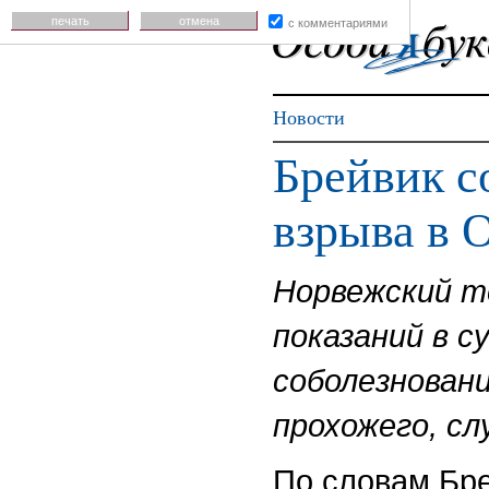
печать
отмена
с комментариями
Новости
Брейвик с
взрыва в 
Норвежский т
показаний в с
соболезновани
прохожего, сл
По словам Бре