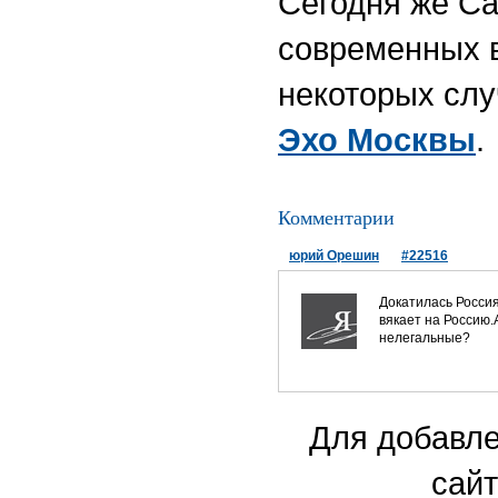
Сегодня же Са
современных в
некоторых слу
Эхо Москвы
.
Комментарии
юрий Орешин
#22516
Докатилась Россия
вякает на Россию.
нелегальные?
Для добавле
сайт