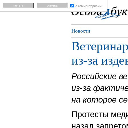
печать
отмена
с комментариями
Новости
Ветеринар
из-за изд
Российские в
из-за фактич
на которое с
Протесты меди
назад запрето