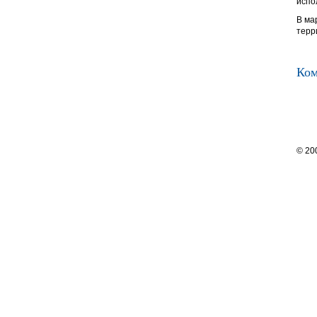
испо
В ма
терр
Ком
© 20