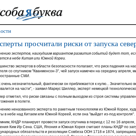
ости
сперты просчитали риски от запуска севе
нению экспертов, наихудшим вариантом развития событий будет тот, есл
ется в небе Китая или Южной Кореи.
шинство экспертов в области безопасности полагают, что риск падения на н
теля со спутником "Кванменсон-3", чей запуск намечен на середину апреля, 
ностранные СМИ.
к очень незначительный, фактически он приближается к нулю... Значительно в
звалится на части", - заявил Маркус Шиллер, эксперт немецкой технологичес
ер отметил, что риски связаны с полным выходом из строя системы управле
тожения в полете.
нению неназванного эксперта по ракетным технологиям из Южной Кореи, х
ты в небе над Китаем или Южной Кореей, если она "выйдет из-под контроля".
мним, КНДР планирует провести запуск спутника в период с 12 по 16 апреля,
ения Ким Ир Сена. США, Япония и Южная Корея считают планы КНДР по запу
ународных обязательств и резолюции Совбеза ООН 1718 и 1874, запрещающ