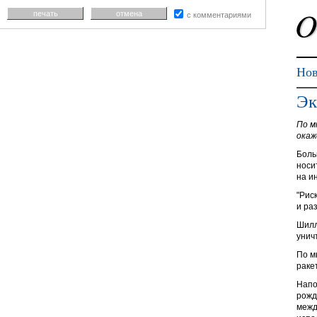
печать
отмена
с комментариями
Нов
Эк
По м
окаж
Боль
носи
на и
"Рис
и ра
Шилл
унич
По м
раке
Напо
рожд
межд