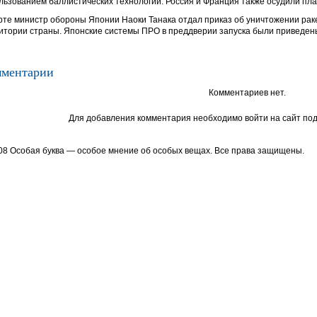
льзованием баллистических технологий. Россия и Франция также осудили пл
рте министр обороны Японии Наоки Танака отдал приказ об уничтожении раке
итории страны. Японские системы ПРО в преддверии запуска были приведены
ментарии
Комментариев нет.
Для добавления комментария необходимо войти на сайт под
08 Особая буква — особое мнение об особых вещах. Все права защищены.