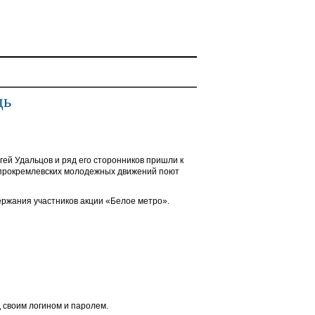
дь
ей Удальцов и ряд его сторонников пришли к
 прокремлевских молодежных движений поют
ржания участников акции «Белое метро».
 своим логином и паролем.