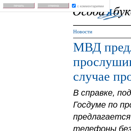
печать
отмена
с комментариями
Новости
МВД предл
прослушив
случае пр
В справке, по
Госдуме по п
предлагается
телефоны без