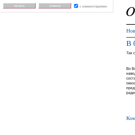
печать
отмена
с комментариями
Нов
В 
Так 
Во В
наво
сост
оказ
пред
рад
Ком