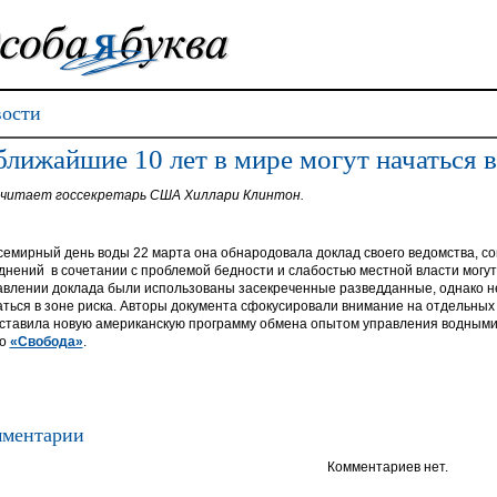
ости
ближайшие 10 лет в мире могут начаться 
считает госсекретарь США Хиллари Клинтон.
семирный день воды 22 марта она обнародовала доклад своего ведомства, со
днений в сочетании с проблемой бедности и слабостью местной власти могут 
авлении доклада были использованы засекреченные разведданные, однако не 
аться в зоне риска. Авторы документа сфокусировали внимание на отдельных 
ставила новую американскую программу обмена опытом управления водными 
ио
«Свобода»
.
ментарии
Комментариев нет.