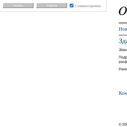
печать
отмена
с комментариями
Нов
Зд
Здан
Подр
расф
Ране
Ком
© 20