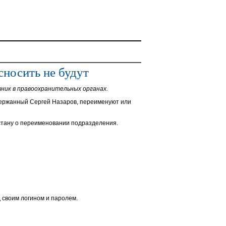
сносить не будут
чник в правоохранительных органах.
держанный Сергей Назаров, переименуют или
стану о переименовании подразделения.
 своим логином и паролем.