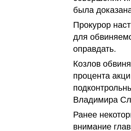
была доказана
Прокурор наст
для обвиняемо
оправдать.
Козлов обвиня
процента акци
подконтрольны
Владимира Сл
Ранее некото
внимание гла