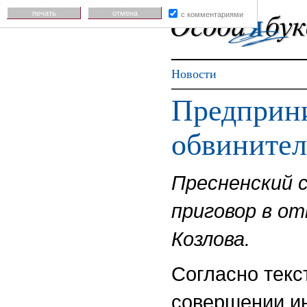
печать
отмена
с комментариями
Новости
Предприн
обвинител
Пресненский 
приговор в о
Козлова.
Согласно текс
совершении и