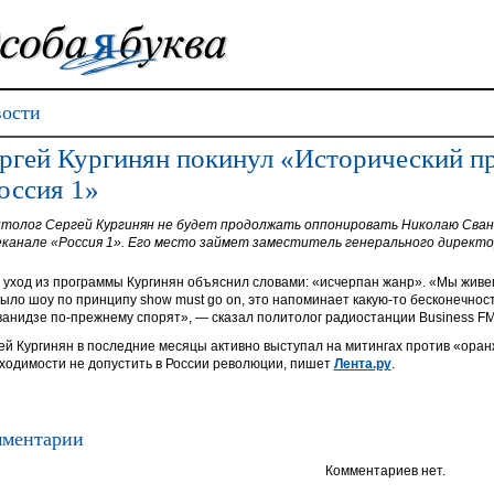
ости
ргей Кургинян покинул «Исторический пр
оссия 1»
толог Сергей Кургинян не будет продолжать оппонировать Николаю Свани
канале «Россия 1». Его место займет заместитель генерального директо
 уход из программы Кургинян объяснил словами: «исчерпан жанр». «Мы живем в
было шоу по принципу show must go on, это напоминает какую-то бесконечность
ванидзе по-прежнему спорят», — сказал политолог радиостанции Business FM
ей Кургинян в последние месяцы активно выступал на митингах против «оран
ходимости не допустить в России революции, пишет
Лента.ру
.
ментарии
Комментариев нет.