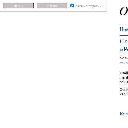
печать
отмена
с комментариями
Нов
Се
«Р
Поли
теле
Свой
это 
со С
Серг
необ
Ком