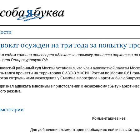
ости
вокат осужден на три года за попытку п
ем годам колонии приговорен адвокат за попытку пронести наркотики на
щает Генпрокуратура РФ.
шевский районный суд Москвы установил, что член адвокатской палаты Моск
 пытался пронести на территорию СИЗО-3 УФСИН России по Москве 0,61 грам
отра сотрудниками учреждения у Смагина в портфеле наркотик был обнаруж
признал адвоката виновным в приготовлении к незаконному сбыту наркотическ
гого режима.
ментарии
Комментариев нет.
Для добавления комментария необходимо войти на сайт под