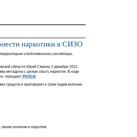
ронести наркотики в СИЗО
 территорию следственного изолятора,
овской области Юрий Смагин 2 декабря 2011
ма метадона с целью сбыть наркотик. В ходе
ен, передает
РАПСИ
.
их средств и приговорил к трем годам колонии
 своим логином и паролем.