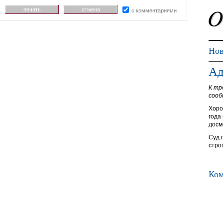
печать
отмена
с комментариями
Нов
Ад
К тр
сооб
Хоро
года
досм
Суд 
стро
Ком