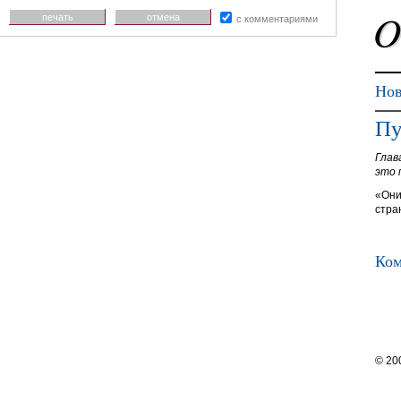
печать
отмена
с комментариями
Нов
Пу
Глав
это 
«Они
стра
Ком
© 20