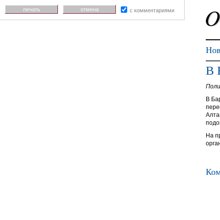
печать
отмена
с комментариями
Нов
В 
Поли
В Ба
пере
Алта
подо
На п
орга
Ком