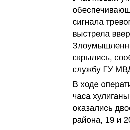
обеспечивающи
сигнала трево
выстрела ввер
Злоумышленни
скрылись, со
службу ГУ МВД
В ходе операт
часа хулиганы
оказались дво
района, 19 и 