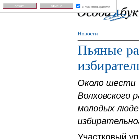
печать
отмена
с комментариями
Новости
Пьяные ра
избирател
Около шести 
Волховского р
молодых люде
избирательно
Участковый у