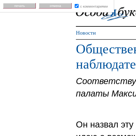
печать
отмена
с комментариями
Новости
Обществен
наблюдате
Соответствую
палаты Макси
Он назвал эт