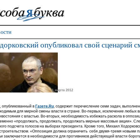
ости
дорковский опубликовал свой сценарий с
1 марта 2012
т, опубликованный в
Газете.Ru
, содержит перечисление семи задач, выполнен
ходимым для мирной смены власти в стране. Во-первых, исключение любых в
ивостояния с властью. Во-вторых, необходимость избежать раскола в оппозици
еменно «продолжать, продолжать, продолжать мирные массовые акции». Сл
ного подсчета голосов на выборах президента. Кроме того, Михаил Ходорковс
строительством. «Оппозиция должна ограничить себя двумя-тремя новыми па
ьи заключается в необходимости для противников действующей власти боротьс