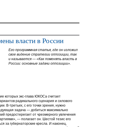
мены власти в России
Его программная статья, где он изложил
свое видение стратегии оппозиции, так
и называется — «Как поменять власть в
России: основные задачи оппозиции».
ие которых экс-глава ЮКОСа считает
ариантов радикального сценария и силового
и. В-третьих, с его точки зрения, нужно
едующая задача — добиться максимально
кий предостерегает от чрезмерного увлечения
ртиями», — полагает он. Шестой тезис его
я за губернаторские кресла. И наконец,