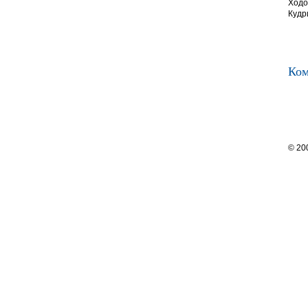
Ходо
Кудр
Ком
© 20