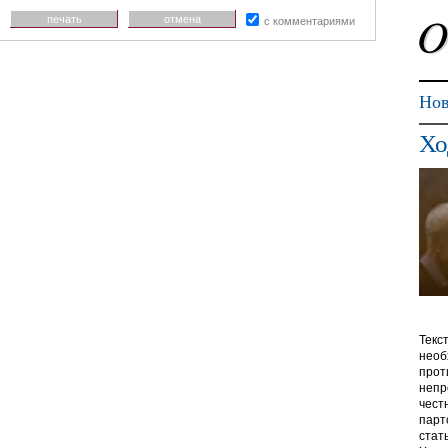
печать
отмена
с комментариями
Нов
Хо
Текс
необ
прот
непр
чест
парт
стат