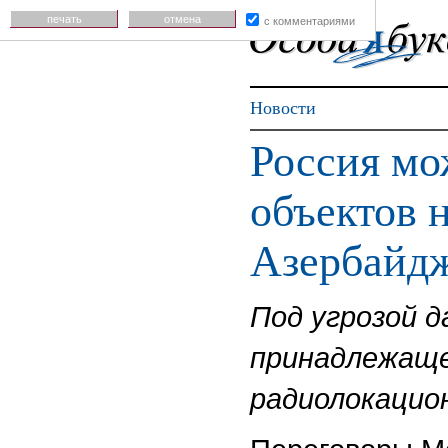
печать
отмена
с комментариями
Новости
Россия мо
объектов н
Азербайд
Под угрозой 
принадлежаще
радиолокацио