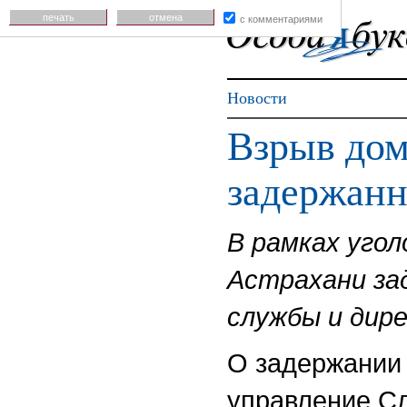
печать
отмена
с комментариями
Новости
Взрыв дом
задержан
В рамках угол
Астрахани за
службы и дир
О задержании
управление Сл