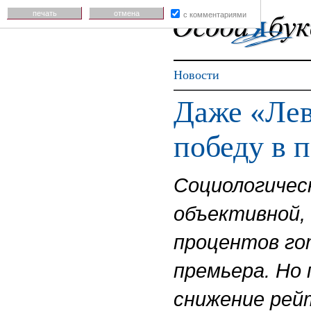
печать
отмена
с комментариями
Новости
Даже «Лев
победу в 
Социологичес
объективной, 
процентов го
премьера. Но
снижение рей