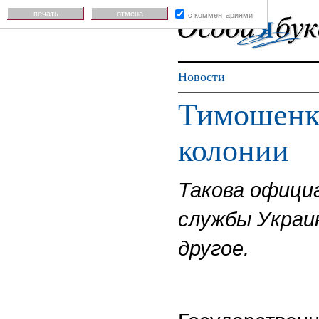
печать
отмена
с комментариями
Новости
Тимошенко
колонии
Такова офици
службы Украи
другое.