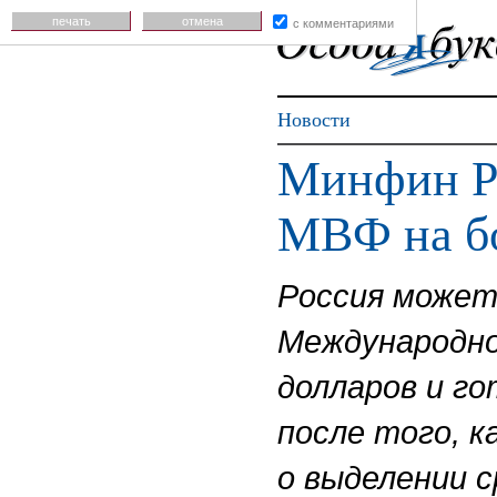
печать
отмена
с комментариями
Новости
Минфин РФ
МВФ на бо
Россия может
Международно
долларов и г
после того, 
о выделении с