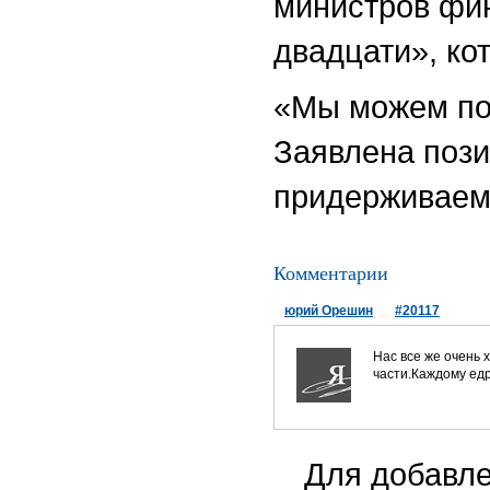
министров фин
двадцати», ко
«Мы можем поу
Заявлена пози
придерживаем
Комментарии
юрий Орешин
#20117
Нас все же очень 
части.Каждому едр
Для добавле