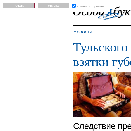
печать
отмена
с комментариями
Новости
Тульского
взятки гу
Следствие пр