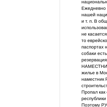
национальн
Ежедневно 
нашей нацио
и т. п. В о
использован
не касаетс
то еврейско
паспортах н
собаки ест
резервация
НАМЕСТНИКИ
жилье в Мос
наместник 
строительс
Пропал как
республики 
Поэтому РУ