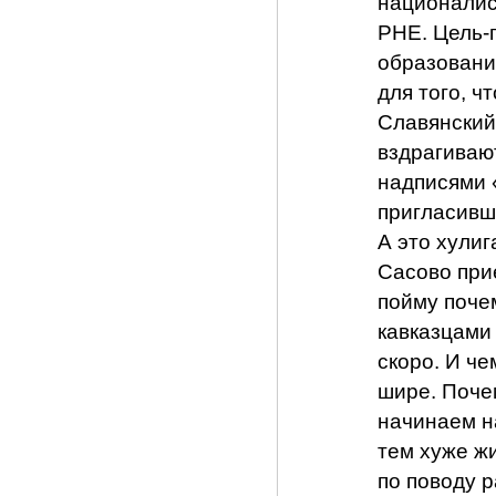
националис
РНЕ. Цель-
образовани
для того, ч
Славянский
вздрагивают
надписями 
пригласивше
А это хулиг
Сасово при
пойму поче
кавказцами 
скоро. И че
шире. Поче
начинаем н
тем хуже ж
по поводу 