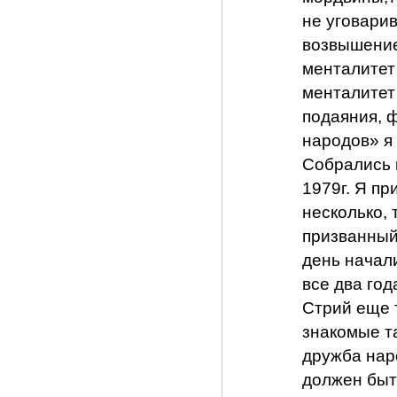
не уговарив
возвышение 
менталитет
менталитет 
подаяния, 
народов» я 
Собрались 
1979г. Я п
несколько,
призванный 
день начали
все два год
Стрий еще т
знакомые та
дружба нар
должен быт