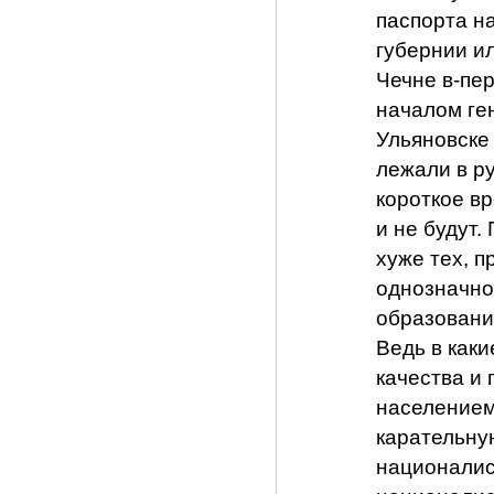
паспорта н
губернии ил
Чечне в-пер
началом ген
Ульяновске 
лежали в ру
короткое вр
и не будут.
хуже тех, п
однозначно
образовани
Ведь в каки
качества и
населением
карательну
националис