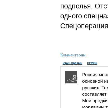
подполья. Отс
одного спецна
Спецоперация
Комментарии
юрий Орешин
#19966
Россия мно
основной н
русских. Т
составляет
Мои предки
мордвины,т