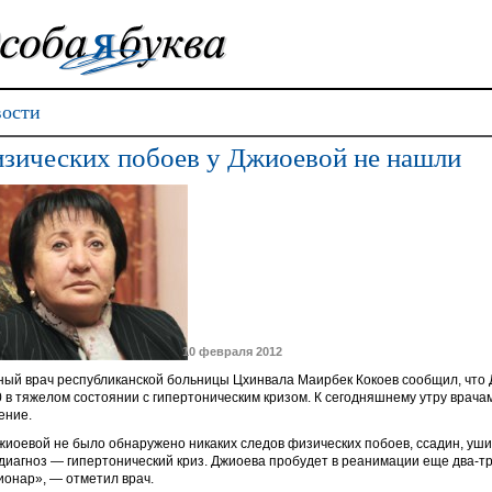
ости
зических побоев у Джиоевой не нашли
10 февраля 2012
ный врач республиканской больницы Цхинвала Маирбек Кокоев сообщил, что 
0 в тяжелом состоянии с гипертоническим кризом. К сегодняшнему утру врач
ение.
жиоевой не было обнаружено никаких следов физических побоев, ссадин, уши
 диагноз — гипертонический криз. Джиоева пробудет в реанимации еще два-тр
ионар», — отметил врач.