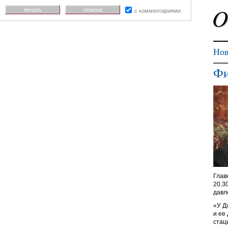
печать
отмена
с комментариями
Нов
Фи
Глав
20.3
давл
«У Д
и ее
стац