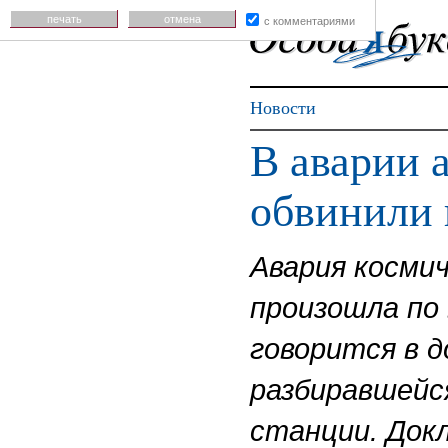
печать
отмена
с комментариями
Новости
В аварии 
обвинили 
Авария косми
произошла по
говорится в 
разбиравшейся
станции. Докл