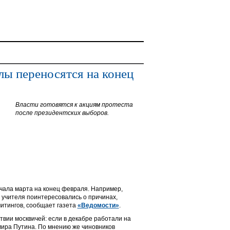
лы переносятся на конец
Власти готовятся к акциям протеста
после президентских выборов.
ачала марта на конец февраля. Например,
 учителя поинтересовались о причинах,
митингов, сообщает газета
«Ведомости»
.
ствии москвичей: если в декабре работали на
мира Путина. По мнению же чиновников