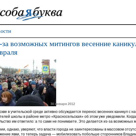
ости
-за возможных митингов весенние канику
враля
30 января 2012
скве в учительской среде активно обсуждается перенос весенних каникул с н
телей школы в районе метро «Красносельская» об этом уже уведомили. Когда
льство им ответило: а то сами не понимаете. Это делается из-за возможных 
рии, однако, уверяют, что власти города не заинтересованы в массовом отсут
жение явки, то теперь задача — мобилизовать побольше сторонников Влади