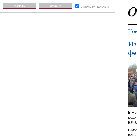
печать
отмена
с комментариями
Нов
Из
фе
В Мо
роди
нача
В мэ
пони