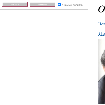
печать
отмена
с комментариями
Нов
Яв