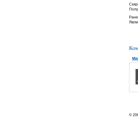
Секр
Полу
Ране
Явли
Ком
Ми
© 20