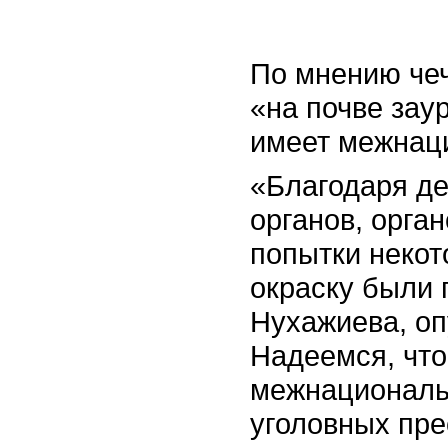
По мнению чеч
«на почве зау
имеет межнац
«Благодаря д
органов, орга
попытки неко
окраску были 
Нухажиева, оп
Надеемся, что
межнациональ
уголовных пре