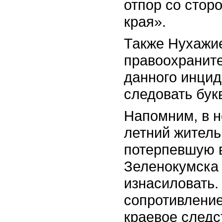
отпор со стор
края».
Также Нухажие
правоохранит
данного инцид
следовать бук
Напомним, в но
летний житель
потерпевшую в
Зеленокумска 
изнасиловать.
сопротивление
краевое следс